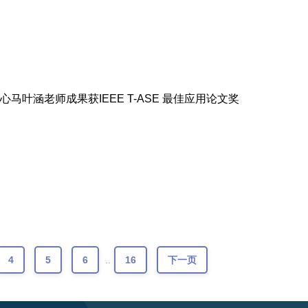
心马叶涵老师成果获IEEE T-ASE 最佳应用论文奖
4
5
6
..
16
下一页