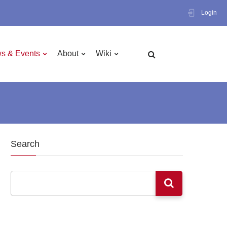
Login
s & Events
About
Wiki
Search