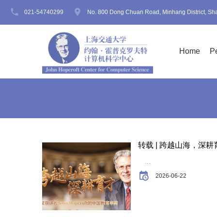
021-54740299
No. 800 Dong Chuan Road, Minhang District, Sh
Home
P
转载 | 跨越山海，深耕育
...
2026-06-22