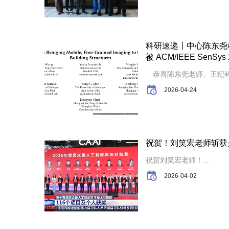
科研速递丨中心陈东尧
被 ACM/IEEE SenSys
恭喜陈东尧老师、王纪科博
2026-04-24
祝贺！刘笑宏老师斩获
祝贺刘笑宏老师！...
2026-04-02