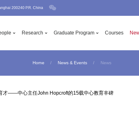
anghai 200240 P.R. China
eople
Research
Graduate Program
Courses
New
Home
News & Events
News
才——中心主任John Hopcroft的15载中心教育丰碑